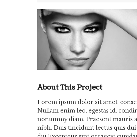
About This Project
Lorem ipsum dolor sit amet, consec
Nullam enim leo, egestas id, condi
nonummy diam. Praesent mauris an
nibh. Duis tincidunt lectus quis du
dui.Excepteur sint occaecat cupidat