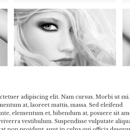
tetuer adipiscing elit. Nam cursus. Morbi ut mi.
mentum at, laoreet mattis, massa. Sed eleifend
te, elementum et, bibendum at, posuere sit am
i viverra vestibulum. Suspendisse vulputate aliq
at non proident, sunt in culpa qui officia deseru