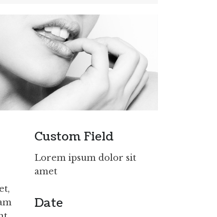
Custom Field
Lorem ipsum dolor sit
amet
et,
Date
uam
nt